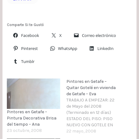
Comparte Si te Gustó
Facebook
X
Correo electrónico
Pinterest
WhatsApp
LinkedIn
Tumblr
Pintores en Getafe –
Quitar Gotelé en vivienda
de Getafe – Eva
TRABAJO A EMPEZAR: 22
de Mayo del 2008
Pintores en Getafe –
(Terminado en 12 días)
Pintura Decorativa Brisa
ESTADO DEL PISO: PISO
del tiempo – Ana
NUEVO CON GOTELE EN
23 octubre, 2008
TECHOS Y PAREDES.
22 mayo, 2008
TRABAJO A REALIZAR: