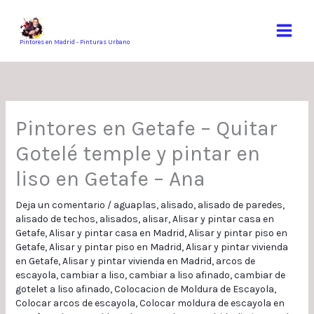
Ir
al
contenido
Pintores en Madrid - Pinturas Urbano
Pintores en Getafe – Quitar
Gotelé temple y pintar en
liso en Getafe – Ana
Deja un comentario
/
aguaplas
,
alisado
,
alisado de paredes
,
alisado de techos
,
alisados
,
alisar
,
Alisar y pintar casa en
Getafe
,
Alisar y pintar casa en Madrid
,
Alisar y pintar piso en
Getafe
,
Alisar y pintar piso en Madrid
,
Alisar y pintar vivienda
en Getafe
,
Alisar y pintar vivienda en Madrid
,
arcos de
escayola
,
cambiar a liso
,
cambiar a liso afinado
,
cambiar de
gotelet a liso afinado
,
Colocacion de Moldura de Escayola
,
Colocar arcos de escayola
,
Colocar moldura de escayola en