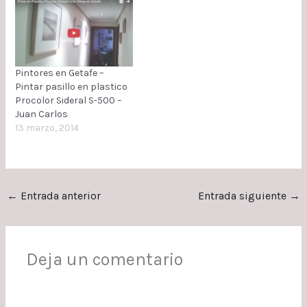
QUITAR RODAPIE A TODA
LA CASA, CAMBIAR DE
GOTELE A PLASTICO EXTRA
LISO AFINADO CON
COLOCACION DE
Pintores en Getafe –
VELOGLAS EN RAJAS Y
Pintar pasillo en plastico
FISURAS. PROCESOS A
Procolor Sideral S-500 –
REALIZAR:…
Juan Carlos
13 marzo, 2014
←
Entrada anterior
Entrada siguiente
→
Deja un comentario