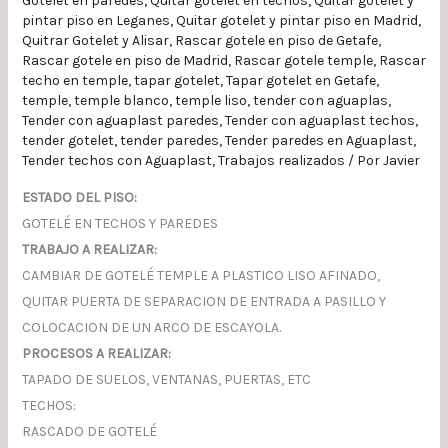
Gotelet en paredes
,
Quitar gotelet en techos
,
Quitar gotelet y
pintar piso en Leganes
,
Quitar gotelet y pintar piso en Madrid
,
Quitrar Gotelet y Alisar
,
Rascar gotele en piso de Getafe
,
Rascar gotele en piso de Madrid
,
Rascar gotele temple
,
Rascar
techo en temple
,
tapar gotelet
,
Tapar gotelet en Getafe
,
temple
,
temple blanco
,
temple liso
,
tender con aguaplas
,
Tender con aguaplast paredes
,
Tender con aguaplast techos
,
tender gotelet
,
tender paredes
,
Tender paredes en Aguaplast
,
Tender techos con Aguaplast
,
Trabajos realizados
/ Por
Javier
ESTADO DEL PISO:
GOTELÉ EN TECHOS Y PAREDES
TRABAJO A REALIZAR:
CAMBIAR DE GOTELÉ TEMPLE A PLASTICO LISO AFINADO,
QUITAR PUERTA DE SEPARACION DE ENTRADA A PASILLO Y
COLOCACION DE UN ARCO DE ESCAYOLA.
PROCESOS A REALIZAR:
TAPADO DE SUELOS, VENTANAS, PUERTAS, ETC
TECHOS:
RASCADO DE GOTELÉ