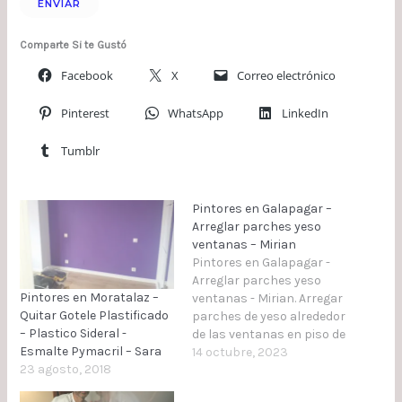
Comparte Si te Gustó
Facebook
X
Correo electrónico
Pinterest
WhatsApp
LinkedIn
Tumblr
Pintores en Galapagar –
Arreglar parches yeso
ventanas – Mirian
Pintores en Galapagar -
Arreglar parches yeso
Pintores en Moratalaz –
ventanas - Mirian. Arregar
Quitar Gotele Plastificado
parches de yeso alrededor
– Plastico Sideral -
de las ventanas en piso de
Esmalte Pymacril – Sara
Galapagar. Trabajo a
14 octubre, 2023
23 agosto, 2018
empezar: 13 de Octubre
del 2023 - (Tiempo 1 día)