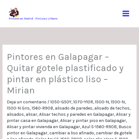
Ir
al
contenido
Pintores en Madrid - Pinturas Urbano
Pintores en Galapagar –
Quitar gotele plastificado y
pintar en plástico liso –
Mirian
Deja un comentario
/
1050-G50Y
,
1070-Y10R
,
1500-N
,
1500-N
,
1500-N Gris
,
1560-R90B
,
alisado de paredes
,
alisado de techos
,
alisados
,
alisar
,
Alisar techos y paredes en Galapagar
,
Alisar y
pintar casa en Galapagar
,
Alisar y pintar piso en Galapagar
,
Alisar y pintar vivienda en Galapagar
,
Azul S-1560-R90B
,
Busco
pintor en Galapagar
,
cambiar a liso afinado
,
cambiar de gotele