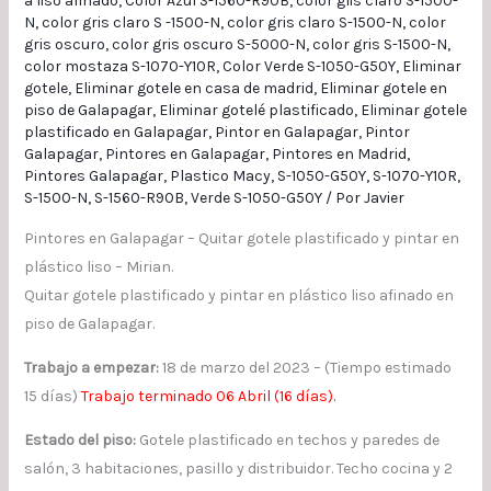
a liso afinado
,
Color Azul S-1560-R90B
,
color glis claro S-1500-
N
,
color gris claro S -1500-N
,
color gris claro S-1500-N
,
color
gris oscuro
,
color gris oscuro S-5000-N
,
color gris S-1500-N
,
color mostaza S-1070-Y10R
,
Color Verde S-1050-G50Y
,
Eliminar
gotele
,
Eliminar gotele en casa de madrid
,
Eliminar gotele en
piso de Galapagar
,
Eliminar gotelé plastificado
,
Eliminar gotele
plastificado en Galapagar
,
Pintor en Galapagar
,
Pintor
Galapagar
,
Pintores en Galapagar
,
Pintores en Madrid
,
Pintores Galapagar
,
Plastico Macy
,
S-1050-G50Y
,
S-1070-Y10R
,
S-1500-N
,
S-1560-R90B
,
Verde S-1050-G50Y
/ Por
Javier
Pintores en Galapagar – Quitar gotele plastificado y pintar en
plástico liso – Mirian.
Quitar gotele plastificado y pintar en plástico liso afinado en
piso de Galapagar.
Trabajo a empezar:
18 de marzo del 2023 – (Tiempo estimado
15 días)
Trabajo terminado 06 Abril (16 días).
Estado del piso:
Gotele plastificado en techos y paredes de
salón, 3 habitaciones, pasillo y distribuidor. Techo cocina y 2