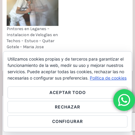
Trabajo terminado. Estado
del piso: Liso afinado que
le realizamos en Marzo del
2023. Cambio el…
Pintores en Leganes –
Instalacion de Veloglas en
Techos – Estuco – Quitar
Gotele – Maria Jose
27 junio, 2017
Utilizamos cookies propias y de terceros para garantizar el
funcionamiento de la web, medir su uso y mejorar nuestros
servicios. Puede aceptar todas las cookies, rechazar las no
necesarias o configurar sus preferencias.
Política de cookies
←
Entrada anterior
Entrada siguiente
→
ACEPTAR TODO
RECHAZAR
Deja un comentario
CONFIGURAR