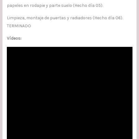
papeles en rodapie y parte suelo (Hecho día 05).
Limpieza, montaje de puertas y radiadores (Hecho día 06).
TERMINADO
Vídeos: