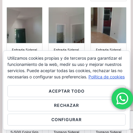
Entrada Sideral
Entrada Sideral
Entrada Sideral
S-500 Color Gris
S-500 Color Gris
S-500 Color Gris
Utilizamos cookies propias y de terceros para garantizar el
Claro –
Claro –
Claro –
funcionamiento de la web, medir su uso y mejorar nuestros
Terminado (2)
Terminado (3)
Terminado (4)
servicios. Puede aceptar todas las cookies, rechazar las no
necesarias o configurar sus preferencias.
Política de cookies
ACEPTAR TODO
RECHAZAR
CONFIGURAR
Entrada Sideral
Trio de Escalera
Trio de Escalera
S-500 Color Gris
Torreon Sideral
Torreon Sideral