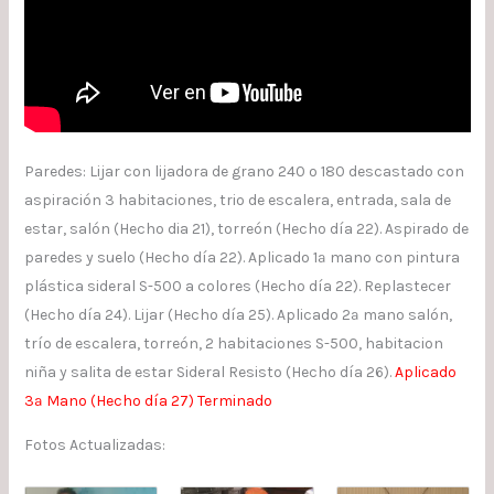
Paredes: Lijar con lijadora de grano 240 o 180 descastado con
aspiración 3 habitaciones, trio de escalera, entrada, sala de
estar, salón (Hecho dia 21), torreón (Hecho día 22). Aspirado de
paredes y suelo (Hecho día 22). Aplicado 1ª mano con pintura
plástica sideral S-500 a colores (Hecho día 22). Replastecer
(Hecho día 24). Lijar (Hecho día 25). Aplicado 2ª mano salón,
trío de escalera, torreón, 2 habitaciones S-500, habitacion
niña y salita de estar Sideral Resisto (Hecho día 26).
Aplicado
3ª Mano (Hecho día 27) Terminado
Fotos Actualizadas: