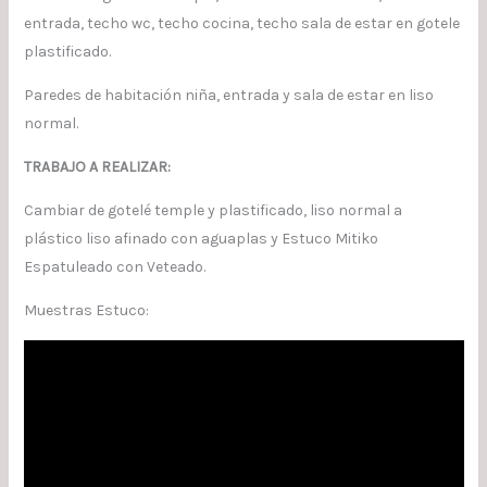
entrada, techo wc, techo cocina, techo sala de estar en gotele
plastificado.
Paredes de habitación niña, entrada y sala de estar en liso
normal.
TRABAJO A REALIZAR:
Cambiar de gotelé temple y plastificado, liso normal a
plástico liso afinado con aguaplas y Estuco Mitiko
Espatuleado con Veteado.
Muestras Estuco: