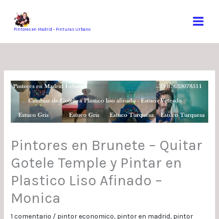
Ir
al
contenido
Pintores en Madrid - Pinturas Urbano
Pintores en Brunete – Quitar
Gotele Temple y Pintar en
Plastico Liso Afinado –
Monica
1 comentario
/
pintor economico
,
pintor en madrid
,
pintor