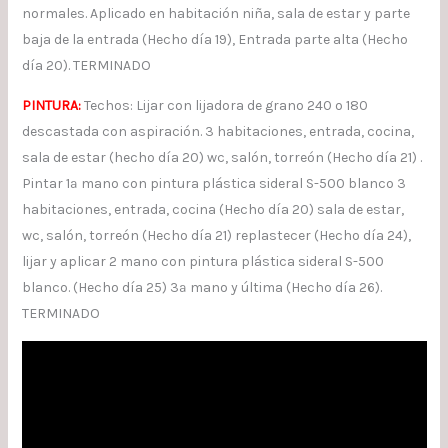
normales. Aplicado en habitación niña, sala de estar y parte
baja de la entrada (Hecho día 19), Entrada parte alta (Hecho
día 20). TERMINADO
PINTURA:
Techos: Lijar con lijadora de grano 240 o 180
descastada con aspiración. 3 habitaciones, entrada, cocina,
sala de estar (hecho día 20) wc, salón, torreón (Hecho día 21) .
Pintar 1ª mano con pintura plástica sideral S-500 blanco 3
habitaciones, entrada, cocina (Hecho día 20) sala de estar,
wc, salón, torreón (Hecho día 21) replastecer (Hecho día 24),
lijar y aplicar 2 mano con pintura plástica sideral S-500
blanco. (Hecho día 25) 3ª mano y última (Hecho día 26).
TERMINADO