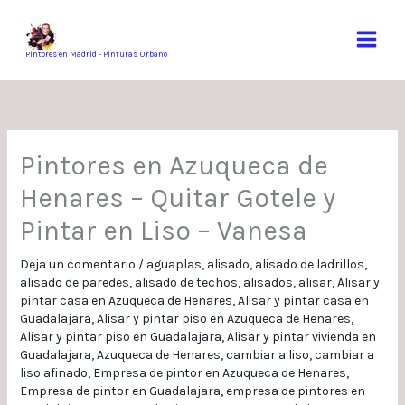
Ir
al
contenido
Pintores en Madrid - Pinturas Urbano
Pintores en Azuqueca de
Henares – Quitar Gotele y
Pintar en Liso – Vanesa
Deja un comentario
/
aguaplas
,
alisado
,
alisado de ladrillos
,
alisado de paredes
,
alisado de techos
,
alisados
,
alisar
,
Alisar y
pintar casa en Azuqueca de Henares
,
Alisar y pintar casa en
Guadalajara
,
Alisar y pintar piso en Azuqueca de Henares
,
Alisar y pintar piso en Guadalajara
,
Alisar y pintar vivienda en
Guadalajara
,
Azuqueca de Henares
,
cambiar a liso
,
cambiar a
liso afinado
,
Empresa de pintor en Azuqueca de Henares
,
Empresa de pintor en Guadalajara
,
empresa de pintores en