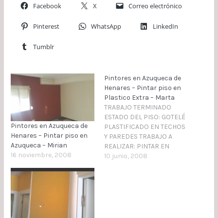
Facebook
X
Correo electrónico
Pinterest
WhatsApp
LinkedIn
Tumblr
Pintores en Azuqueca de
Henares – Pintar piso en
Plastico Extra – Marta
TRABAJO TERMINADO
ESTADO DEL PISO: GOTELÉ
Pintores en Azuqueca de
PLASTIFICADO EN TECHOS
Henares – Pintar piso en
Y PAREDES TRABAJO A
Azuqueca – Mirian
REALIZAR: PINTAR EN
16 noviembre, 2008
PLASTICO BLANCO Y
10 junio, 2008
COLOR PROCESOS A
REALIZAR: TAPADO DE
SUELOS, PUERTAS,
CERCOS, RODAPIE,
ARMARIOS, MUEBLES., ECT
PINTAR 2 MANOS DE