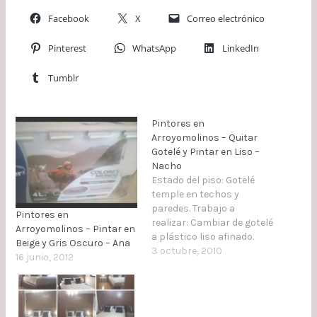
Facebook
X
Correo electrónico
Pinterest
WhatsApp
LinkedIn
Tumblr
Pintores en
Arroyomolinos – Quitar
Gotelé y Pintar en Liso –
Nacho
Estado del piso: Gotelé
temple en techos y
paredes. Trabajo a
Pintores en
realizar: Cambiar de gotelé
Arroyomolinos – Pintar en
a plástico liso afinado.
Beige y Gris Oscuro – Ana
Procesos a Realizar:
3 octubre, 2010
16 junio, 2012
Rascar gotelé en techos y
paredes, tender 2 manos
de aguaplast Techos: Lijar
con foco de 500w, aplicar