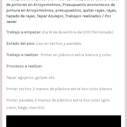
de pintores en Arroyomolinos
,
Presupuesto economicos de
pintura en Arroyomolinos
,
presupuestos
,
quitar rajas
,
rajas
,
tapado de rajas
,
Tapar Azulejos
,
Trabajos realizados
/ Por
Javier
Trabajo a empezar:
día 14 de diciembre del 2011 (Terminado)
Estado del piso:
Liso en techos y paredes.
Trabajo a realizar:
Pintar en plástico extra blanco y color.
Procesos a realizar:
Tapar agujeros, golpes etc.
Pintar techos 2 manos de plástico extra liso color blanco
Pintar paredes 2 manos de plástico extra liso color (gris
claro, beige, marrón)