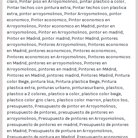
claro
,
Pintar piso en Arroyomolinos
,
pintar plastico a color
,
Pintar techos con pintura extra
,
Pintar techos con plastica
extra
,
pintor arroyomolinos
,
Pintor Arroyomolinos
,
pintor
economico
,
Pintor economico
,
Pintor economico en
Arroyomolinos
,
Pintor economico en Madrid
,
pintor en
arroyomolinos
,
Pintor en Arroyomolinos
,
pintor en madrid
,
Pintor en Madrid
,
pintor madrid
,
Pintor Madrid
,
pintores
arroyomolinos
,
Pintores Arroyomolinos
,
Pintores economico
en Madrid
,
pintores economicos
,
Pintores economicos
,
Pintores economicos en Arroyomolinos
,
Pintores economicos
en Madrid
,
pintores en arroyomolinos
,
Pintores en
Arroyomolinos
,
pintores en madrid
,
Pintores en MAdrid
,
Pintores en Madrid
,
pintores madrid
,
Pintores Madrid
,
Pintura
color Beige
,
pintura lisa
,
Pintura plastica Beige
,
Pintura
plastica extra
,
pinturas urbano
,
pinturasurbano
,
plastico
,
plastico a 2 colores
,
plastico a color
,
plastico color beige
,
plastico color gris claro
,
plastico color marron
,
plastico liso
,
presupuesto
,
Presupuesto de pintor en Arroyomolinos
,
presupuesto de pintores
,
presupuesto de pintores en
arroyomolinos
,
Presupuesto de pintores en Arroyomolinos
,
presupuesto de pintores en madrid
,
Presupuesto de pintores
en Madrid
,
Presupuesto de pintura en Arroyomolinos
,
Presupuesto de pintura en Madrid
,
Presupuesto economicos