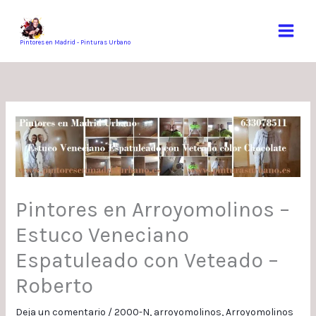
Ir
al
contenido
Pintores en Madrid - Pinturas Urbano
Pintores en Arroyomolinos –
Estuco Veneciano
Espatuleado con Veteado –
Roberto
Deja un comentario
/
2000-N
,
arroyomolinos
,
Arroyomolinos