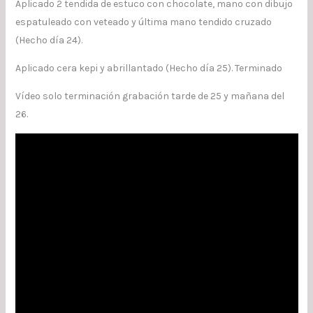
Aplicado 2 tendida de estuco con chocolate, mano con dibujo
espatuleado con veteado y última mano tendido cruzado
(Hecho día 24).
Aplicado cera kepi y abrillantado (Hecho día 25). Terminado
Vídeo solo terminación grabación tarde de 25 y mañana del
26.