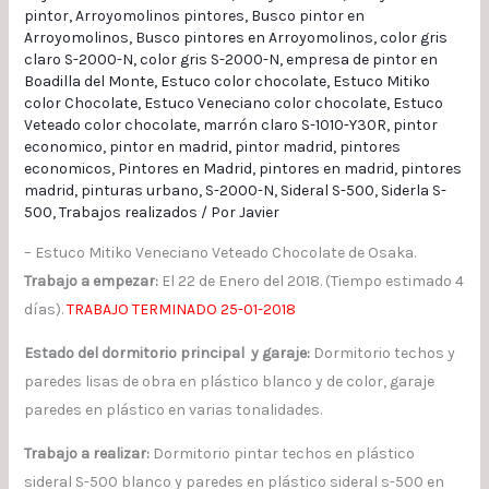
pintor
,
Arroyomolinos pintores
,
Busco pintor en
Arroyomolinos
,
Busco pintores en Arroyomolinos
,
color gris
claro S-2000-N
,
color gris S-2000-N
,
empresa de pintor en
Boadilla del Monte
,
Estuco color chocolate
,
Estuco Mitiko
color Chocolate
,
Estuco Veneciano color chocolate
,
Estuco
Veteado color chocolate
,
marrón claro S-1010-Y30R
,
pintor
economico
,
pintor en madrid
,
pintor madrid
,
pintores
economicos
,
Pintores en Madrid
,
pintores en madrid
,
pintores
madrid
,
pinturas urbano
,
S-2000-N
,
Sideral S-500
,
Siderla S-
500
,
Trabajos realizados
/ Por
Javier
– Estuco Mitiko Veneciano Veteado Chocolate de Osaka.
Trabajo a empezar:
El 22 de Enero del 2018. (Tiempo estimado 4
días).
TRABAJO TERMINADO 25-01-2018
Estado del dormitorio principal y garaje:
Dormitorio techos y
paredes lisas de obra en plástico blanco y de color, garaje
paredes en plástico en varias tonalidades.
Trabajo a realizar:
Dormitorio pintar techos en plástico
sideral S-500 blanco y paredes en plástico sideral s-500 en