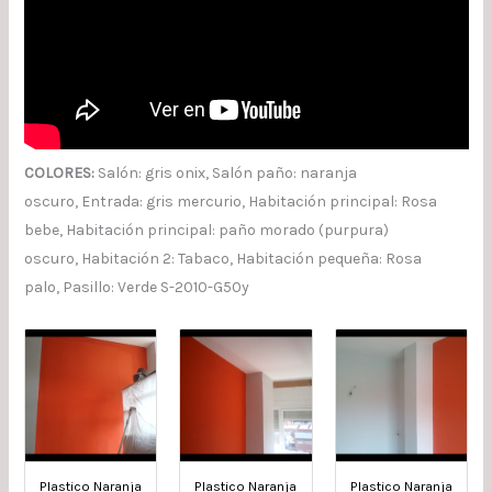
COLORES:
Salón: gris onix, Salón paño: naranja
oscuro, Entrada: gris mercurio, Habitación principal: Rosa
bebe, Habitación principal: paño morado (purpura)
oscuro, Habitación 2: Tabaco, Habitación pequeña: Rosa
palo, Pasillo: Verde S-2010-G50y
Plastico Naranja
Plastico Naranja
Plastico Naranja