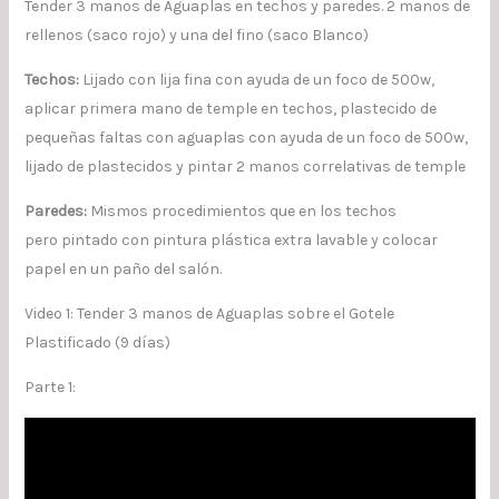
Tender 3 manos de Aguaplas en techos y paredes. 2 manos de
rellenos (saco rojo) y una del fino (saco Blanco)
Techos:
Lijado con lija fina con ayuda de un foco de 500w,
aplicar primera mano de temple en techos, plastecido de
pequeñas faltas con aguaplas con ayuda de un foco de 500w,
lijado de plastecidos y pintar 2 manos correlativas de temple
Paredes:
Mismos procedimientos que en los techos
pero pintado con pintura plástica extra lavable y colocar
papel en un paño del salón.
Video 1: Tender 3 manos de Aguaplas sobre el Gotele
Plastificado (9 días)
Parte 1: