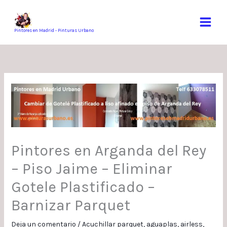
Ir
al
contenido
Pintores en Madrid - Pinturas Urbano
Pintores en Arganda del Rey
– Piso Jaime – Eliminar
Gotele Plastificado –
Barnizar Parquet
Deja un comentario
/
Acuchillar parquet
,
aguaplas
,
airless
,