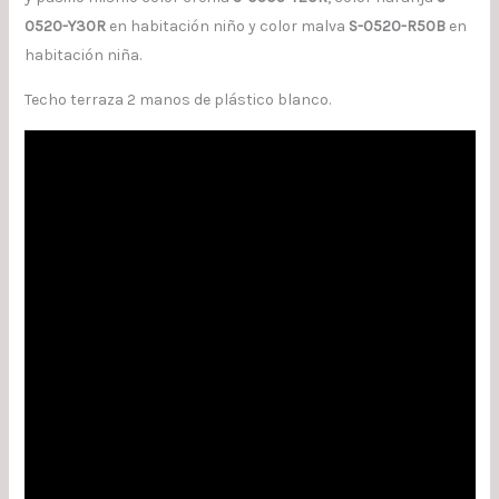
0520-Y30R
en habitación niño y color malva
S-0520-R50B
en
habitación niña.
Techo terraza 2 manos de plástico blanco.