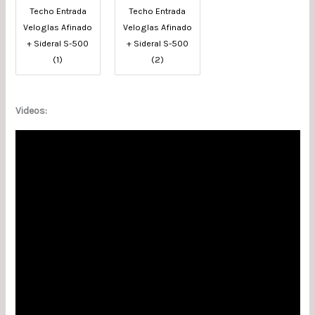
Techo Entrada
Techo Entrada
Veloglas Afinado
Veloglas Afinado
+ Sideral S-500
+ Sideral S-500
(1)
(2)
Videos: