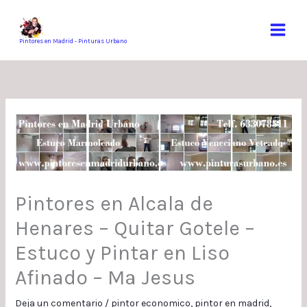
Ir
al
contenido
Pintores en Madrid - Pinturas Urbano
Pintores en Alcala de
Henares – Quitar Gotele –
Estuco y Pintar en Liso
Afinado – Mª Jesus
Deja un comentario
/
pintor economico
,
pintor en madrid
,