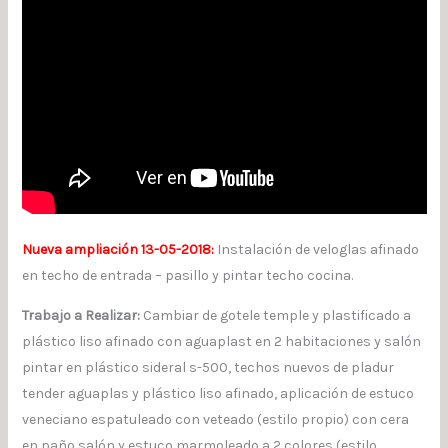
Nueva ampliación 13-05-2018:
Instalación de veloglas afinado
en techo de entrada – pasillo y pintar techo cocina.
Trabajo a Realizar:
Cambiar de gotele temple y plastificado a
plástico liso afinado con aguaplast en 2 habitaciones y salón
pintar en plástico sideral s-500, techos nuevos de pladur
tender aguaplas y plástico liso afinado, aplicación de estuco
veneciano espatuleado con veteado (estilo propio) con cera
en paño salón y estuco marmoleado a 2 colores (estilo