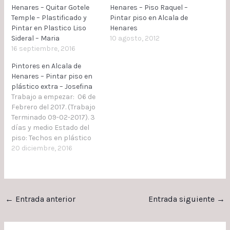
Henares – Quitar Gotele
Henares – Piso Raquel –
Temple – Plastificado y
Pintar piso en Alcala de
Pintar en Plastico Liso
Henares
Sideral – Maria
10 agosto, 2012
16 septiembre, 2016
Pintores en Alcala de
Henares – Pintar piso en
plástico extra – Josefina
Trabajo a empezar: 06 de
Febrero del 2017. (Trabajo
Terminado 09-02-2017). 3
días y medio Estado del
piso: Techos en plástico
blanco y paredes en
20 diciembre, 2016
plástico a colores. Trabajo
a realizar: Pintar techos
en plástico extra blanco y
paredes en plástico extra
←
Entrada anterior
Entrada siguiente
→
cambiando de colores.
Colores: Pasillo - Salón S-
2005-Y60R. Habitación